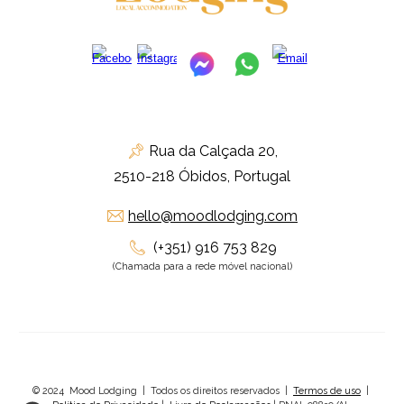
Rua da Calçada 20,
📌
2510-218 Óbidos, Portugal
hello@moodlodging.com
✉
(+351) 916 753 829
📞
(Chamada para a rede móvel nacional)
© 2024 Mood Lodging | Todos os direitos reservados |
Termos de uso
|