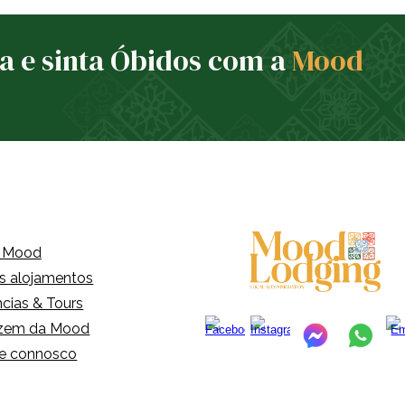
a e sinta Óbidos com a
Mood
 Mood
s alojamentos
ncias & Tours
izem da Mood
e connosco