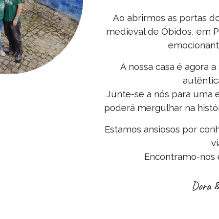
Ao abrirmos as portas do
medieval de Óbidos, em Po
emocionante
A nossa casa é agora a
autêntic
Junte-se a nós para uma 
poderá mergulhar na histór
Estamos ansiosos por conhe
v
Encontramo-nos e
Dora &