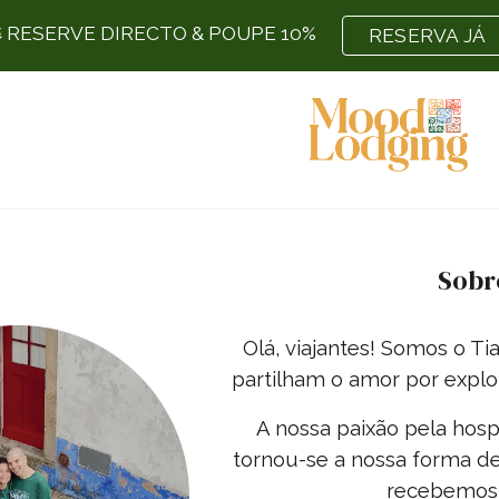
️ RESERVE DIRECTO & POUPE 10%
RESERVA JÁ
ip to main content
Skip to navigat
Sobr
Olá, viajantes! Somos o T
partilham o amor por explo
A nossa paixão pela hosp
tornou-se a nossa forma d
recebemos 