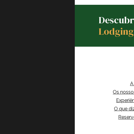
Descubr
Lodging
A
Os nosso
Experiê
O que d
Reserv