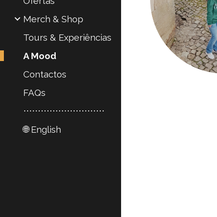
Ofertas
Merch & Shop
Tours & Experiências
A Mood
Contactos
FAQs
⋅⋅⋅⋅⋅⋅⋅⋅⋅⋅⋅⋅⋅⋅⋅⋅⋅⋅⋅⋅⋅⋅⋅⋅⋅⋅⋅⋅
🌐 English