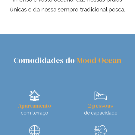
únicas e da nossa sempre tradicional pesca.
Comodidades do
Mood
Ocean
🏠
🛌
A
partamento
2 pessoas
com
terraço
de capacidade
🌐
💨