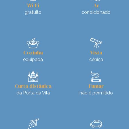
Wi-Fi
Ar
gratuito
condicionado
🍲
🔭
Cozinha
Vista
equipada
cénica
🏰
🚬
Curta distânica
Fumar
da Porta da Vila
não é permitido
🚿
🚗