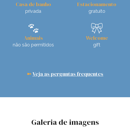
Casa de banho
Estacionamento
privada
gratuito
🐾
🎀
Animais
Welcome
não são permitidos
gift
Veja as perguntas frequentes
➼
Galeria de imagens