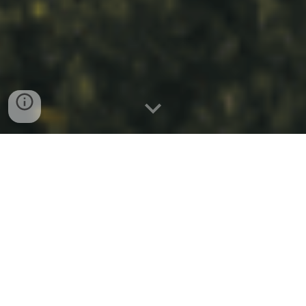
A sua porta de entrada para
uma
experiência autêntica
e
enriquecedora em Óbidos
➼
Reserve já